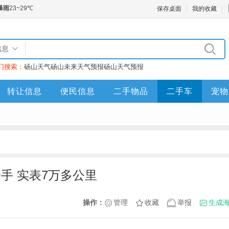
保存桌面
我的收藏
信息
门搜索：
砀山天气
砀山未来天气预报
砀山天气预报
转让信息
便民信息
二手物品
二手车
宠物
人一手 实表7万多公里
操作：
管理
收藏
举报
生成