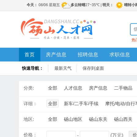
热
首页
房产信息
招聘信息
求职信息
快速导航：
最新天气
保存到桌面
分类:
全部
人才信息
房产信息
二手物品
详细：
全部
新车/二手车/手续
摩托/电动/自行
地区:
全部
砀山地区
砀山东关
砀山西关
价格：
价
-
(万元)