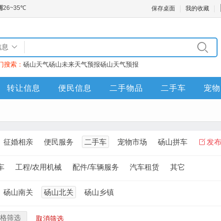
保存桌面
我的收藏
信息
门搜索：
砀山天气
砀山未来天气预报
砀山天气预报
转让信息
便民信息
二手物品
二手车
宠物
征婚相亲
便民服务
二手车
宠物市场
砀山拼车
发
车
工程/农用机械
配件/车辆服务
汽车租赁
其它
砀山南关
砀山北关
砀山乡镇
格筛选
取消筛选