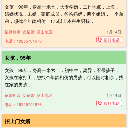
女孩，96年，身高一米七，大专学历，工作地点，上海，
婚姻状况，未婚，家庭成员，爸爸妈妈，两个姐姐，一个弟
弟，想找个年龄相仿，175以上本科生男孩，
征婚相亲
女征婚
砀山地区
1月14日
拨打电话
电话：18255701676
女孩，95年
女孩，95年，身高一米六二，初中生，离异，不带孩子，
女孩在家打工，想找个年龄相仿的男孩，可以随时相亲，找
在家的男孩，
征婚相亲
女征婚
砀山地区
1月14日
拨打电话
电话：18255701676
招上门女婿