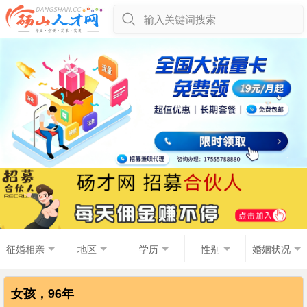
输入关键词搜索
征婚相亲
地区
学历
性别
婚姻状况
女孩，96年