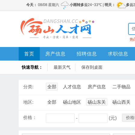
热
首页
房产信息
招聘信息
求职信息
快速导航：
最新天气
保存到桌面
分类:
全部
人才信息
房产信息
二手物品
地区:
全部
砀山地区
砀山东关
砀山西关
价格：
价格
-
(元)