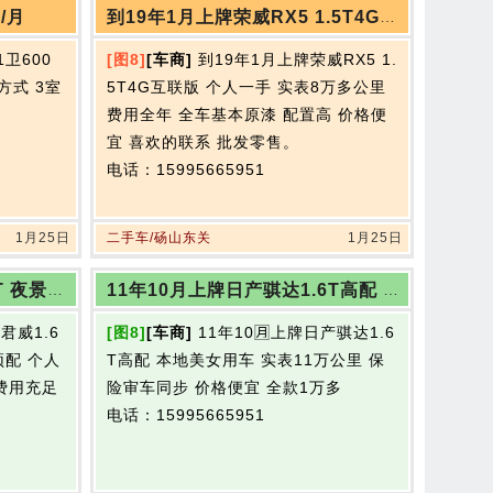
到19年1月上牌荣威RX5 1.5T4G互联版 个人一手 实表8万多公里
/月
1卫600
[图8]
[车商]
到19年1月上牌荣威RX5 1.
方式 3室
5T4G互联版 个人一手 实表8万多公里
费用全年 全车基本原漆 配置高 价格便
宜 喜欢的联系 批发零售。
电话：15995665951
1月25日
二手车/砀山东关
1月25日
最新拿下17年别克君威1.6T 夜景仪表 翻毛皮座椅 加热 顶配
11年10月上牌日产骐达1.6T高配 本地美女用车
君威1.6
[图8]
[车商]
11年10🈷️上牌日产骐达1.6
顶配 个人
T高配 本地美女用车 实表11万公里 保
 费用充足
险审车同步 价格便宜 全款1万多
电话：15995665951