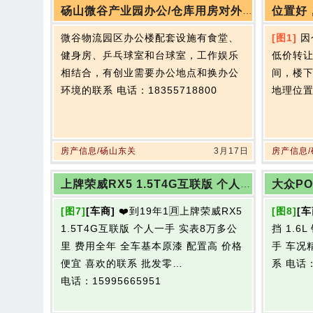
砀山微谷产业园办公/仓库用房对外出租
位置好
微谷物流园区办公楼配套设施有食堂、
[图1]
因
健身房、乒乓球室和台球室，工作娱乐
低价转
相结合，有创业需要办公地点和换办公
间，楼
环境的联系
电话：18355718800
地理位
房产信息/砀山东关
3月17日
房产信息
上牌荣威RX5 1.5T4G互联版 个人一手 实表8万多公里
[图7]
[车商]
❤️到19年1🈷️上牌荣威RX5
[图8]
[车
1.5T4G互联版 个人一手 实表8万多公
挡 1.6
里 费用全年 全车基本原漆 配置高 价格
手 车况
便宜 喜欢的联系 批发零…
系
电话：
电话：15995665951