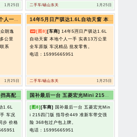
1月25日
二手车/砀山东关
1月25日
大众朗逸 1.4T 280舒适版 个人一手 8万多公里
14年5月日产骐达1.6L自动天窗 本地个人一手 实表13万公里
️大众朗逸
[图8]
[车商]
14年5🈷️日产骐达1.6L
万多公里
自动天窗 本地个人一手 实表13万公里
欢联系
全车原版 车况精品 批发零售。
电话：15995665951
1月25日
二手车/砀山东关
1月25日
09年3月现代悦动1.6L 自动挡高配 带倒车影像
国补最后一台 五菱宏光Mini 215四门版
1.6L
[图8]
[车商]
国补最后一台 五菱宏光Min
手 车况
i 215四门版 指导价449 准新车带交强
同步 价格
险 368包过户包上牌。
65951
电话：15995665951