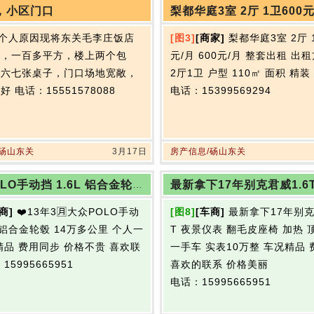
，小区门口
梨都华庭3室 2厅 1卫600元
个人原因现将东关毛李庄饭店
[图3]
[商家]
梨都华庭3室 2厅 
让，一百多平方，楼上两个包
元/月 600元/月 整套出租 出租
下六七张桌子，门口场地宽敞，
2厅1卫 户型 110㎡ 面积 精装
置好
电话：15551578088
电话：15399569294
/砀山东关
3月17日
房产信息/砀山东关
大众POLO手动挡 1.6L 铝合金轮毂 14万多公里
商]
❤️13年3🈷️大众POLO手动
[图8]
[车商]
最新拿下17年别克
L 铝合金轮毂 14万多公里 个人一
T 夜景仪表 翻毛皮座椅 加热 
精品 费用同步 价格不贵 喜欢联
一手车 实表10万整 车况精品
15995665951
喜欢的联系 价格美丽
电话：15995665951