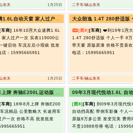
砀山东关
1月25日
二手车/砀山东关
大众速腾1.6L自动天窗 家人过户一次 实表119000公里
[车商]
16年10🈷️大众速腾1.6L
[图8]
[车商]
❤️到19年1🈷
 家人过户一次 实表119000公
1.4T 280舒适版 个人一手 8
 一键启动 车况左后小瑕疵 批发
带天窗 原版原漆 价格不贵喜
电话：15995665951
电话：15995665951
砀山东关
1月25日
二手车/砀山东关
18年8月上牌 奔驰E200L运动版 车况精品 公里数略大
[车商]
18年8月上牌 奔驰E200
[图8]
[车商]
到09年3月现代悦动
 车况精品 公里数略大 长途用车
自动挡高配 带倒车影像 个人一
过户一次 价格不高 批发批发
原版8万多公里 发变完美 费用
995665951
不贵10888🉑🉐
电话：159956