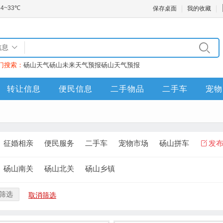
保存桌面
我的收藏
信息
门搜索：
砀山天气
砀山未来天气预报
砀山天气预报
转让信息
便民信息
二手物品
二手车
宠物
征婚相亲
便民服务
二手车
宠物市场
砀山拼车
发
砀山南关
砀山北关
砀山乡镇
筛选
取消筛选