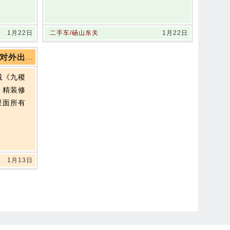
1月22日
二手车/砀山东关
1月22日
御都星城《九稷铁锅炖》现对外出租无转让费
城《九稷
，精装修
里面所有
1月13日