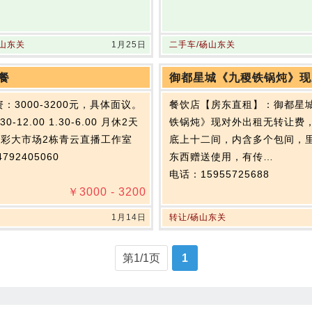
砀山东关
1月25日
二手车/砀山东关
餐
资：3000-3200元，具体面议。
餐饮店【房东直租】：御都星
0-12.00 1.30-6.00 月休2天
铁锅炖》现对外出租无转让费
彩大市场2栋青云直播工作室
底上十二间，内含多个包间，
792405060
东西赠送使用，有传…
电话：15955725688
￥
3000 - 3200
1月14日
转让/砀山东关
第1/1页
1